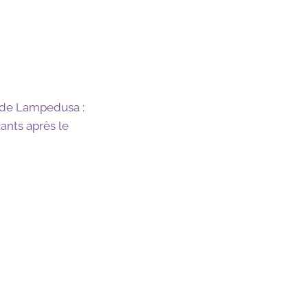
u de Lampedusa :
tants après le