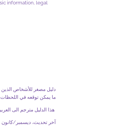
sic information, legal
دليل مصغر للأشخاص الذين ي ،
ما يمكن توقعه في اللحظات ا
! هذا الدليل مترجم الى العربية , اللغة الفرنسية والانجليزية، انشره
آخر تحديث، ديسمبر/كانون الأول