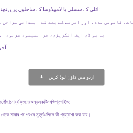
اٹلی کے سسلی یا لامپیڈوسا کے ساحلوں پر پہنچنے والوں کے لیے مختصر رہنما:
ت، قانونی مدد، اور اترنے کے بعد کے ابتدائی مراحل م
یہ پی ڈی ایف انگریزی، فرانسیسی، عربی، او
آخری
اردو میں ڈاؤن لوڈ کریں
পৌঁছানোব্যক্তিদেরজন্যএকটিসংক্ষিপ্তগাইড:
কে নামার পর প্রথম মুহূর্তগুলিতে কী প্রত্যাশা করা যায়।