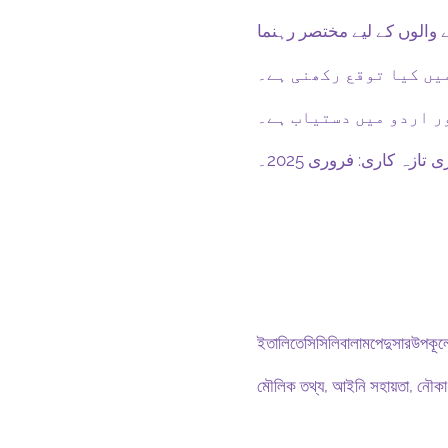
یں کیا توقع رکھنی ہے۔
ر اردو میں دستیاب ہے۔
 تازہ کاری: فروری 2025۔
ইতালিতেসিসিলিবালামপেদুসারউপকূলে
মৌলিক তথ্য, আইনি সহায়তা, নৌকা থে