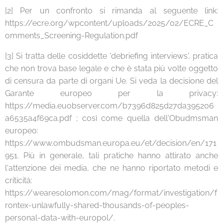
[2] Per un confronto si rimanda al seguente link:
https://ecre.org/wpcontent/uploads/2025/02/ECRE_C
omments_Screening-Regulation.pdf
[3] Si tratta delle cosiddette 'debriefing interviews', pratica
che non trova base legale e che è stata più volte oggetto
di censura da parte di organi Ue. Si veda la decisione del
Garante europeo per la privacy:
https://media.euobserver.com/b7396d825d27da395206
a6535a4f69ca.pdf ; così come quella dell'Obudmsman
europeo:
https://www.ombudsman.europa.eu/et/decision/en/171
951. Più in generale, tali pratiche hanno attirato anche
l'attenzione dei media, che ne hanno riportato metodi e
criticità:
https://wearesolomon.com/mag/format/investigation/f
rontex-unlawfully-shared-thousands-of-peoples-
personal-data-with-europol/.