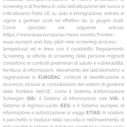
screening e di frontiera in vista dell'attuazione del nuovo e
criticatissimo Patto UE su asilo e immigrazione, entrato in
vigore a gennaio 2026 ed effettivo da 12 giugno 2026.
Come riportato nel seguente articolo
(https://www.euaa.europa.eu/news-events/Frontex-
euaa-europol-and-italy-pilot-new-screening-process-
lampedusa) ed in linea con il cosiddetto Regolamento
Screening, le attività di screening delle persone migranti
consistono in controlli preliminari di salute e vulnerabilità,
fornitura di informazioni, rilevamento dei dati biometrici e
registrazione in
EURODAC
; controlli di identificazione e
sicurezza, inclusa la consultazione dei sistemi di gestione
delle frontiere dell'UE, come il Sistema d'informazione
Schengen (
SIS
), il Sistema di informazione visti (
VIS
), il
Sistema di ingressi-uscite (
EES
) e il Sistema europeo di
informazione e autorizzazione ai viaggi (
ETIAS
). In soldoni,
il pacchetto si traduce nella raccolta e nell'inserimento di
dati sensibili in sistemi di database condivisi su larga scala