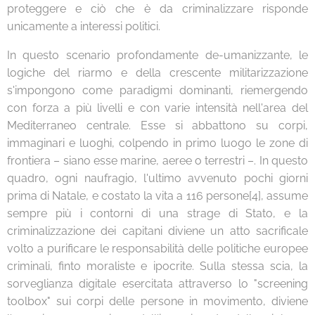
proteggere e ciò che è da criminalizzare risponde
unicamente a interessi politici.
In questo scenario profondamente de-umanizzante, le
logiche del riarmo e della crescente militarizzazione
s'impongono come paradigmi dominanti, riemergendo
con forza a più livelli e con varie intensità nell'area del
Mediterraneo centrale. Esse si abbattono su corpi,
immaginari e luoghi, colpendo in primo luogo le zone di
frontiera – siano esse marine, aeree o terrestri –. In questo
quadro, ogni naufragio, l'ultimo avvenuto pochi giorni
prima di Natale, e costato la vita a 116 persone[4], assume
sempre più i contorni di una strage di Stato, e la
criminalizzazione dei capitani diviene un atto sacrificale
volto a purificare le responsabilità delle politiche europee
criminali, finto moraliste e ipocrite. Sulla stessa scia, la
sorveglianza digitale esercitata attraverso lo "screening
toolbox" sui corpi delle persone in movimento, diviene