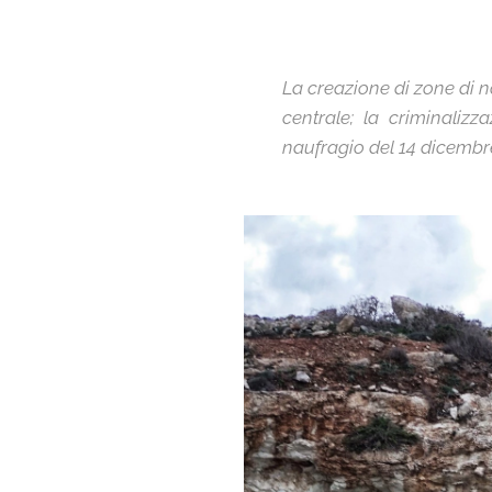
La creazione di zone di no
centrale; la criminalizz
naufragio del 14 dicembr