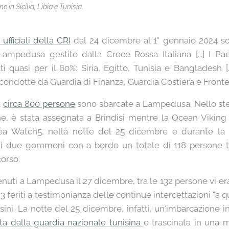
 in Sicilia, Libia e Tunisia.
ufficiali della CRI
dal 24 dicembre al 1° gennaio 2024 son
 Lampedusa gestito dalla Croce Rossa Italiana [...] I Pa
 quasi per il 60%: Siria, Egitto, Tunisia e Bangladesh […
condotte da Guardia di Finanza, Guardia Costiera e Fronte
,
circa 800 persone
sono sbarcate a Lampedusa. Nello ste
, è stata assegnata a Brindisi mentre la Ocean Viking 
ea Watch5, nella notte del 25 dicembre e durante la 
 di due gommoni con a bordo un totale di 118 persone tu
corso.
enuti a Lampedusa il 27 dicembre, tra le 132 persone vi era
3 feriti a testimonianza delle continue intercettazioni "a
nisini. La notte del 25 dicembre, infatti, un'imbarcazione
ata dalla guardia nazionale tunisina
e trascinata in una 