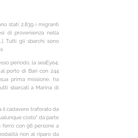
o stati 2.839 i migranti
esi di provenienza nella
]. Tutti gli sbarchi sono
x.
sso periodo, la seaEye4,
al porto di Bari con 244
sua prima missione, ha
tti sbarcati a Marina di
 il cadavere traforato da
 qualunque costo" da parte
 in ferro con 96 persone a
modalità non al riparo da