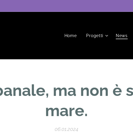
Home
Progetti
News
banale, ma non è st
mare.
06.01.2024