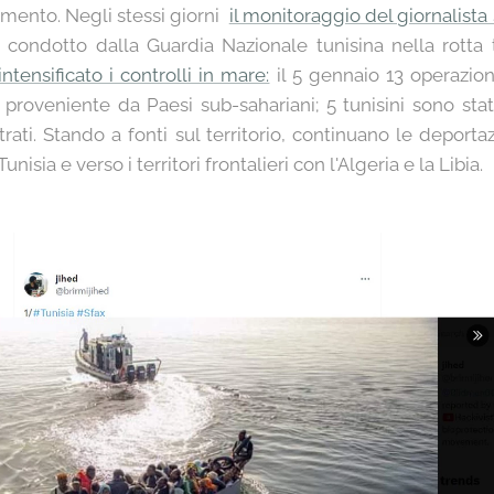
imento. Negli stessi giorni
il monitoraggio del giornalist
o condotto dalla Guardia Nazionale tunisina nella rott
ntensificato i controlli in mare:
il 5 gennaio 13 operazion
roveniente da Paesi sub-sahariani; 5 tunisini sono stati 
rati. Stando a fonti sul territorio, continuano le deportaz
unisia e verso i territori frontalieri con l'Algeria e la Libia.