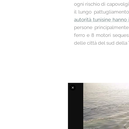
ogni rischio di capovolg
il lungo pattugliament
autorità tunisine hanno i
persone principalmente p
ferro e 8 motori sequest
delle città del sud della T