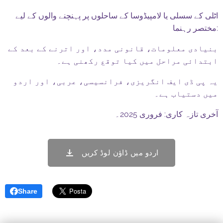
اٹلی کے سسلی یا لامپیڈوسا کے ساحلوں پر پہنچنے والوں کے لیے
مختصر رہنما:
بنیادی معلومات، قانونی مدد، اور اترنے کے بعد کے
ابتدائی مراحل میں کیا توقع رکھنی ہے۔
یہ پی ڈی ایف انگریزی، فرانسیسی، عربی، اور اردو
میں دستیاب ہے۔
آخری تازہ کاری: فروری 2025۔
اردو میں ڈاؤن لوڈ کریں
Share