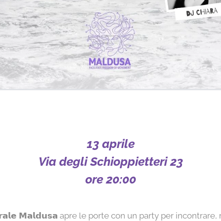
13 aprile
Via degli Schioppietteri 23
ore 20:00
𝘂𝗹𝘁𝘂𝗿𝗮𝗹𝗲 𝗠𝗮𝗹𝗱𝘂𝘀𝗮 apre le porte con un party per incontr