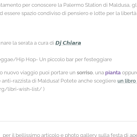
tamento per conoscere la Palermo Station di Maldusa, gli 
d essere spazio condiviso di pensiero e lotte per la liber
are la serata a cura di
𝘿𝙟 𝘾𝙝𝙞𝙖𝙧𝙖
ggae/Hip Hop- Un piccolo bar per festeggiare
o nuovo viaggio puoi portare un
sorriso
, una
pianta
oppure
 e anti-razzista di Maldusa! Potete anche scegliere
un libro
/libri-wish-list/ )
d
per il bellissimo articolo e photo gallery sulla festa di ape