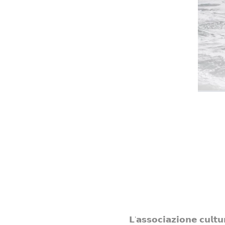
𝗟'𝗮𝘀𝘀𝗼𝗰𝗶𝗮𝘇𝗶𝗼𝗻𝗲 𝗰