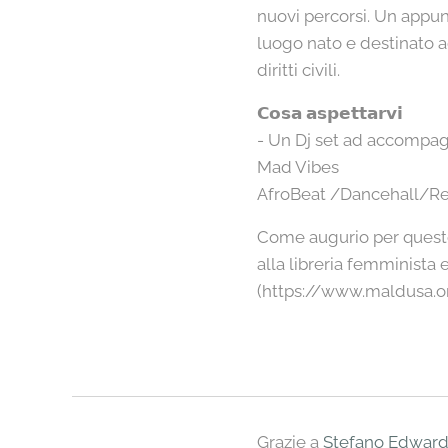
nuovi percorsi. Un appun
luogo nato e destinato a
diritti civili.
𝗖𝗼𝘀𝗮 𝗮𝘀𝗽𝗲𝘁𝘁𝗮𝗿𝘃𝗶
- Un Dj set ad accompagn
Mad Vibes
AfroBeat /Dancehall/Re
Come augurio per quest
alla libreria femminista
(https://www.maldusa.org
Grazie a
Stefano Edwar