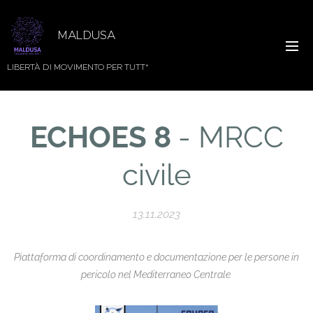
MALDUSA
LIBERTÀ DI MOVIMENTO PER TUTT*
ECHOES 8
- MRCC
civile
13.11.2023
Piattaforma di coordinamento e documentazione per le persone in
pericolo nel Mediterraneo Centrale