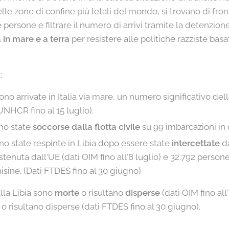
lle zone di confine più letali del mondo, si trovano di front
 persone e filtrare il numero di arrivi tramite la detenzion
 in mare e a terra
per resistere alle politiche razziste bas
:
no arrivate in Italia via mare, un numero significativo dell
UNHCR fino al 15 luglio).
no state
soccorse dalla flotta civile
su 99 imbarcazioni in 
no state respinte in Libia dopo essere state
intercettate
d
ostenuta dall'UE (dati OIM fino all'8 luglio) e 32.792 person
nisine. (Dati FTDES fino al 30 giugno)
lla Libia sono
morte
o risultano
disperse
(dati OIM fino all
o risultano disperse (dati FTDES fino al 30 giugno).