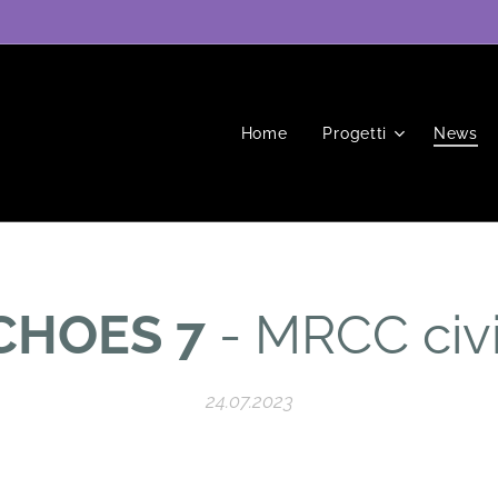
Home
Progetti
News
CHOES 7
- MRCC civi
24.07.2023