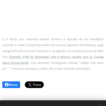
1) Il titolo, pur volendo essere ironico, è ispirato da un aneddoto
recente e reale. C
hiacchierando con alcune persone di Maldusa sugli
scogli di fronte al molo Favaloro il 25 agosto, un turista accenna al fatto
che
Donzelli (FdI) ha dichiarato che il blocco navale con la Tunisia
stava funzionando
. Con accento romagnolo chiosa: "vabbè che siam
co******i ma non venissero a dirci che Cristo è morto di freddo!"
Share