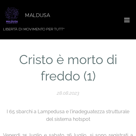
MALDUSA
LIBERTÀ DI MOVIMENTO PER TUTT*
Cristo è morto di
freddo (1)
28.08.2023
I 65 sbarchi a Lampedusa e l'inadeguatezza strutturale
del sistema hotspot
Venerdì 25 luglio e sabato 26 luglio, si sono registrati a