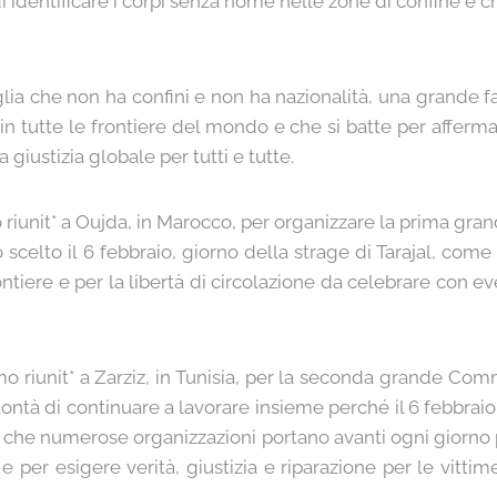
 identificare i corpi senza nome nelle zone di confine e
a che non ha confini e non ha nazionalità, una grande fa
n tutte le frontiere del mondo e che si batte per affermare
a giustizia globale per tutti e tutte.
o riunit* a Oujda, in Marocco, per organizzare la prima 
scelto il 6 febbraio, giorno della strage di Tarajal, come
ntiere e per la libertà di circolazione da celebrare con eve
mo riunit* a Zarziz, in Tunisia, per la seconda grande 
ntà di continuare a lavorare insieme perché il 6 febbraio 
te che numerose organizzazioni portano avanti ogni giorno
e per esigere verità, giustizia e riparazione per le vittim