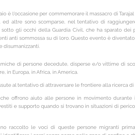
braio è l'occasione per commemorare il massacro di Taraja
 ed altre sono scomparse, nel tentativo di raggiunger
otto gli occhi della Guardia Civil, che ha sparato dei 
enti anti sommossa su di loro. Questo evento è diventa
ie disumanizzanti.
amiche di persone decedute, disperse e/o vittime di sc
re, in Europa, in Africa, in America.
te al tentativo di attraversare le frontiere alla ricerca di
i che offrono aiuto alle persone in movimento durante 
stiti e supporto quando si trovano in situazioni di pericol
nno raccolto le voci di queste persone migranti prima