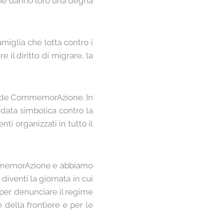
 che danno loro una degna
miglia che lotta contro i
 il diritto di migrare, la
grande CommemorAzione. In
 data simbolica contro la
nti organizzati in tutto il
CommemorAzione e abbiamo
diventi la giornata in cui
 per denunciare il regime
e della frontiere e per le