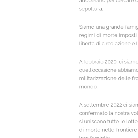
adoperano per cercare di
sepoltura.
Siamo una grande famigli
regimi di morte imposti i
libertà di circolazione e l
A febbraio 2020, ci siam
quell'occasione abbiamo 
militarizzazione delle fro
mondo.
A settembre 2022 ci sia
confermato la nostra volo
si uniscono tutte le lot
di morte nelle frontiere 