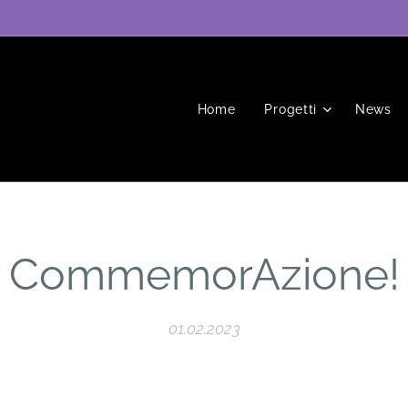
Home
Progetti
News
CommemorAzione!
01.02.2023