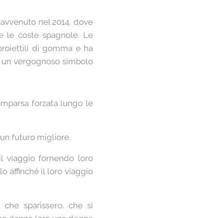
l avvenuto nel 2014, dove
e le coste spagnole. Le
proiettili di gomma e ha
to un vergognoso simbolo
omparsa forzata lungo le
 un futuro migliore.
il viaggio fornendo loro
o affinché il loro viaggio
 che sparissero, che si