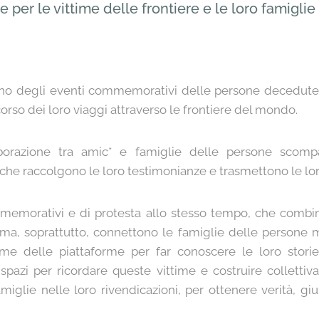
ne per le vittime delle frontiere e le loro famiglie
o degli eventi commemorativi delle persone decedute,
 corso dei loro viaggi attraverso le frontiere del mondo.
borazione tra amic* e famiglie delle persone scompar
* che raccolgono le loro testimonianze e trasmettono le lor
morativi e di protesta allo stesso tempo, che combin
 ma, soprattutto, connettono le famiglie delle persone 
eme delle piattaforme per far conoscere le loro storie
azi per ricordare queste vittime e costruire collettiv
iglie nelle loro rivendicazioni, per ottenere verità, gius