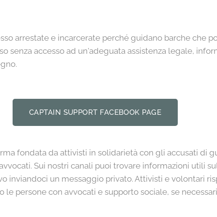
o arrestate e incarcerate perché guidano barche che po
esso senza accesso ad un'adeguata assistenza legale, informa
egno.
CAPTAIN SUPPORT FACEBOOK PAGE
rma fondata da attivisti in solidarietà con gli accusati di 
 avvocati. Sui nostri canali puoi trovare informazioni utili s
vo inviandoci un messaggio privato. Attivisti e volontari 
to le persone con avvocati e supporto sociale, se necessar