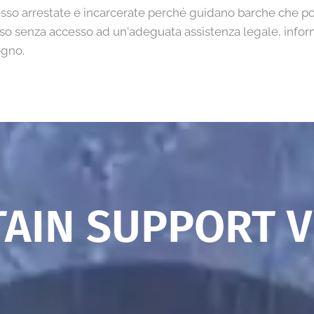
o arrestate e incarcerate perché guidano barche che po
esso senza accesso ad un'adeguata assistenza legale, informa
egno.
TAIN SUPPORT V