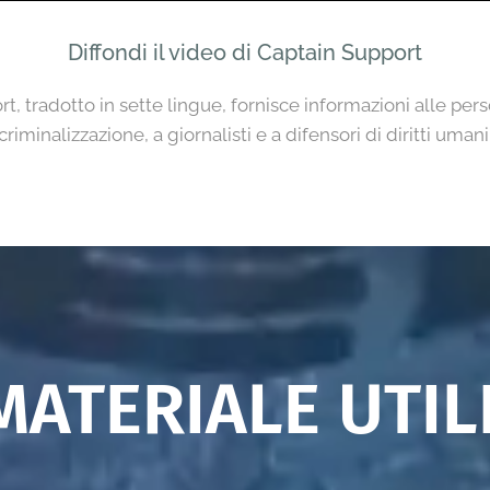
Diffondi il video di Captain Support
rt, tradotto in sette lingue, fornisce informazioni alle per
criminalizzazione, a giornalisti e a difensori di diritti umani
MATERIALE UTIL