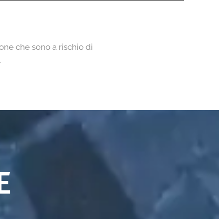
sone che sono a rischio di
.
E