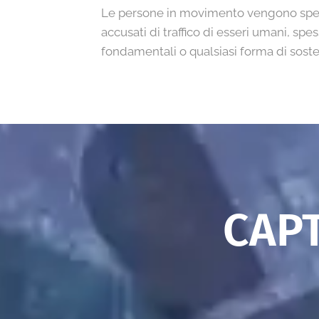
Le persone in movimento vengono spess
accusati di traffico di esseri umani, sp
fondamentali o qualsiasi forma di sost
CAP