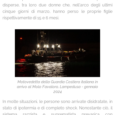
disperse, tra loro due donne che, nell'arco degli ultimi
cinque giorni di marzo, hanno perso le proprie figlie
rispettivamente di 15 e 6 mesi.
Motovedetta della Guardia Costiera italiana in
arrivo al Molo Favaloro, Lampedusa - gennaio
2024
In molte situazioni, le persone sono arrivate disidratate, in
stato di ipotermia e di completo shock. Nonostante ciò, il
sistema razzista e suprematista prevarica con