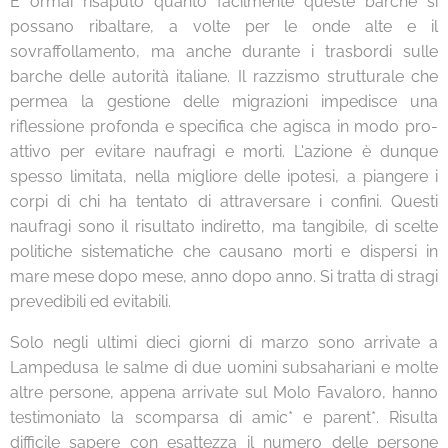
È ormai risaputo quanto facilmente queste barche si
possano ribaltare, a volte per le onde alte e il
sovraffollamento, ma anche durante i trasbordi sulle
barche delle autorità italiane. Il razzismo strutturale che
permea la gestione delle migrazioni impedisce una
riflessione profonda e specifica che agisca in modo pro-
attivo per evitare naufragi e morti. L'azione è dunque
spesso limitata, nella migliore delle ipotesi, a piangere i
corpi di chi ha tentato di attraversare i confini. Questi
naufragi sono il risultato indiretto, ma tangibile, di scelte
politiche sistematiche che causano morti e dispersi in
mare mese dopo mese, anno dopo anno. Si tratta di stragi
prevedibili ed evitabili.
Solo negli ultimi dieci giorni di marzo sono arrivate a
Lampedusa le salme di due uomini subsahariani e molte
altre persone, appena arrivate sul Molo Favaloro, hanno
testimoniato la scomparsa di amic* e parent*. Risulta
difficile sapere con esattezza il numero delle persone