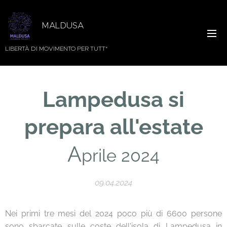
MALDUSA
LIBERTÀ DI MOVIMENTO PER TUTT*
Lampedusa si
prepara all'estate
A
prile 2024
09.04.2024
Nei primi tre mesi del 2024 poco più di 6600 persone
sono sbarcate sulle coste dell'isola di Lampedusa in