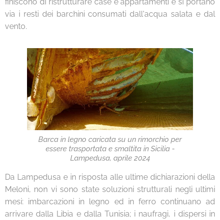
finiscono di ristrutturare case e appartamenti e si portano
via i resti dei barchini consumati dall'acqua salata e dal
vento.
Barca in legno caricata su un rimorchio per
essere trasportata e smaltita in Sicilia -
Lampedusa, aprile 2024
Da Lampedusa e in risposta alle ultime dichiarazioni della
Meloni, non vi sono state soluzioni strutturali negli ultimi
mesi: imbarcazioni in legno ed in ferro continuano ad
arrivare dalla Libia e dalla Tunisia; i naufragi, i dispersi in