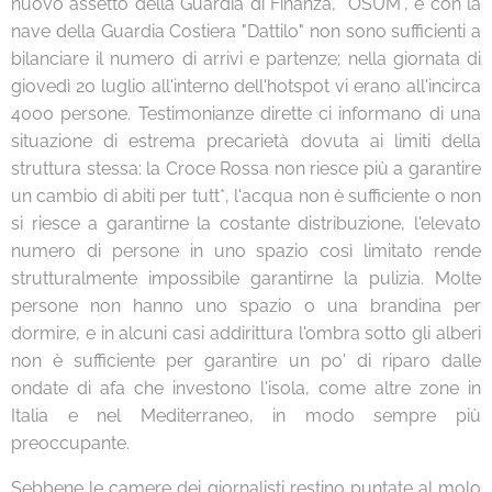
nuovo assetto della Guardia di Finanza, "OSUM", e con la
nave della Guardia Costiera "Dattilo" non sono sufficienti a
bilanciare il numero di arrivi e partenze; nella giornata di
giovedì 20 luglio all'interno dell'hotspot vi erano all'incirca
4000 persone. Testimonianze dirette ci informano di una
situazione di estrema precarietà dovuta ai limiti della
struttura stessa: la Croce Rossa non riesce più a garantire
un cambio di abiti per tutt*, l'acqua non è sufficiente o non
si riesce a garantirne la costante distribuzione, l'elevato
numero di persone in uno spazio così limitato rende
strutturalmente impossibile garantirne la pulizia. Molte
persone non hanno uno spazio o una brandina per
dormire, e in alcuni casi addirittura l'ombra sotto gli alberi
non è sufficiente per garantire un po' di riparo dalle
ondate di afa che investono l'isola, come altre zone in
Italia e nel Mediterraneo, in modo sempre più
preoccupante.
Sebbene le camere dei giornalisti restino puntate al molo