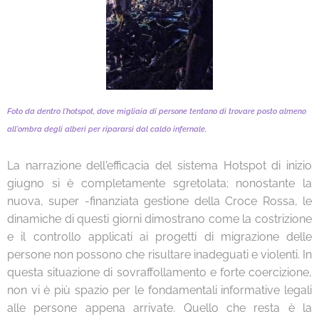
Foto da dentro l'hotspot, dove migliaia di persone tentano di trovare posto almeno
all'ombra degli alberi per ripararsi dal caldo infernale.
La narrazione dell'efficacia del sistema Hotspot di inizio
giugno si è completamente sgretolata; nonostante la
nuova, super -finanziata gestione della Croce Rossa, le
dinamiche di questi giorni dimostrano come la costrizione
e il controllo applicati ai progetti di migrazione delle
persone non possono che risultare inadeguati e violenti. In
questa situazione di sovraffollamento e forte coercizione,
non vi è più spazio per le fondamentali informative legali
alle persone appena arrivate. Quello che resta è la