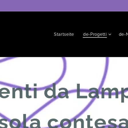
Startseite
de-Progetti
de-
nti da Lam
isola contes