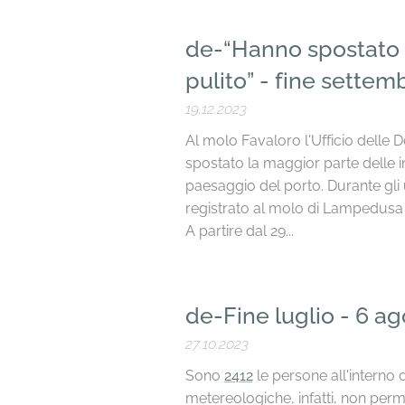
de-“Hanno spostato 
pulito” - fine settem
19.12.2023
Al molo Favaloro l'Ufficio delle
spostato la maggior parte delle i
paesaggio del porto. Durante gli 
registrato al molo di Lampedusa 
A partire dal 29...
de-Fine luglio - 6 a
27.10.2023
Sono
2412
le persone all'interno 
metereologiche, infatti, non per