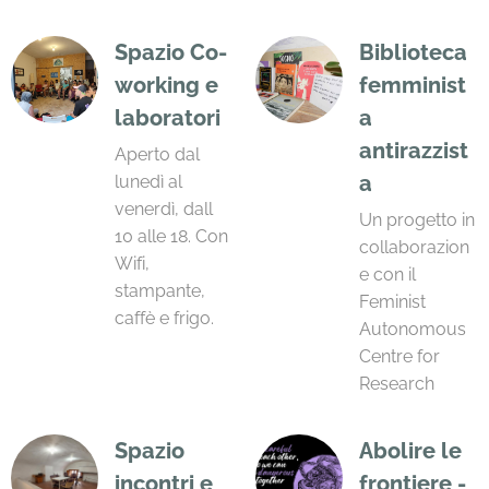
Spazio Co-
Biblioteca
working e
femminist
laboratori
a
antirazzist
Aperto dal
a
lunedì al
venerdì, dall
Un progetto in
10 alle 18. Con
collaborazion
Wifi,
e con il
stampante,
Feminist
caffè e frigo.
Autonomous
Centre for
Research
Spazio
Abolire le
incontri e
frontiere -