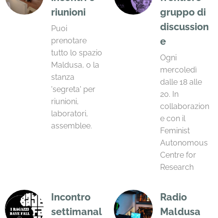
riunioni
gruppo di
discussion
Puoi
e
prenotare
tutto lo spazio
Ogni
Maldusa, o la
mercoledì
stanza
dalle 18 alle
'segreta' per
20. In
riunioni,
collaborazion
laboratori,
e con il
assemblee.
Feminist
Autonomous
Centre for
Research
Incontro
Radio
settimanal
Maldusa