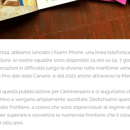
e 2014, abbiamo lanciato l'Alarm Phone, una linea telefonic
allora, le nostre squadre sono disponibili 24 ore su 24, 7 gi
rcazioni in difficoltà lungo le diverse rotte marittime verso
 fino alle Isole Canarie, e dal 2022 anche attraverso la Man
lo di questa pubblicazione per l'anniversario e ci auguriamo 
chino e vengano ampiamente ascoltate. Dedichiamo quest
 alle frontiere, a coloro che sono sopravvissuti al regime d
er superare e sovvertire le numerose frontiere che li ost
otto anni.