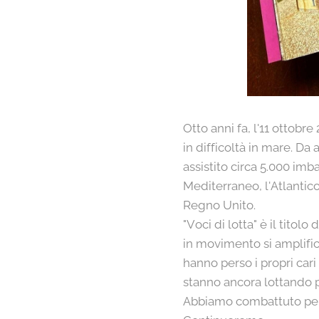
Otto anni fa, l'11 ottobr
in difficoltà in mare. Da 
assistito circa 5.000 imba
Mediterraneo, l'Atlantico
Regno Unito.
"Voci di lotta" è il tito
in movimento si amplifi
hanno perso i propri cari
stanno ancora lottando p
Abbiamo combattuto per 