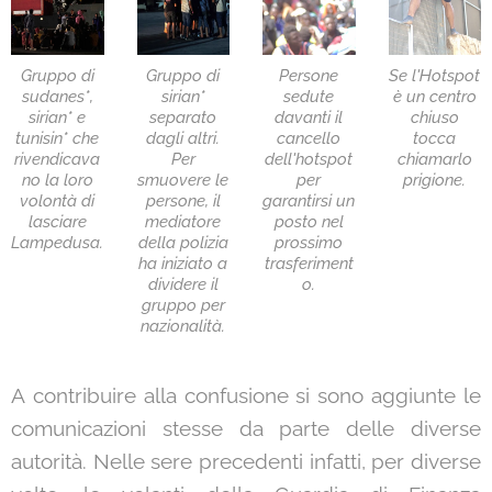
Gruppo di
Gruppo di
Persone
Se l'Hotspot
sudanes*,
sirian*
sedute
è un centro
sirian* e
separato
davanti il
chiuso
tunisin* che
dagli altri.
cancello
tocca
rivendicava
Per
dell'hotspot
chiamarlo
no la loro
smuovere le
per
prigione.
volontà di
persone, il
garantirsi un
lasciare
mediatore
posto nel
Lampedusa.
della polizia
prossimo
ha iniziato a
trasferiment
dividere il
o.
gruppo per
nazionalità.
A contribuire alla confusione si sono aggiunte le
comunicazioni stesse da parte delle diverse
autorità. Nelle sere precedenti infatti, per diverse