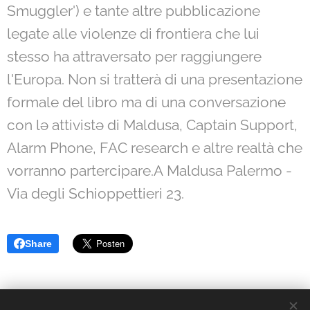
Smuggler') e tante altre pubblicazione
legate alle violenze di frontiera che lui
stesso ha attraversato per raggiungere
l'Europa. Non si tratterà di una presentazione
formale del libro ma di una conversazione
con lə attivistə di Maldusa, Captain Support,
Alarm Phone, FAC research e altre realtà che
vorranno partercipare.A Maldusa Palermo -
Via degli Schioppettieri 23.
Share