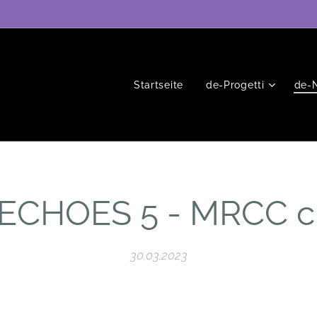
Startseite
de-Progetti
de-
ECHOES 5 - MRCC ci
30.03.2023