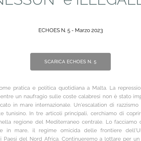
ECHOES N. 5 - Marzo 2023
SCARICA ECHOES N. 5
me pratica e politica quotidiana a Malta. La repressio
 mentre un naufragio sulle coste calabresi non è stato im
ato in mare internazionale. Un'escalation di razzismo 
tunisino. In tre articoli principali, cerchiamo di copri
ti nella regione del Mediterraneo centrale. Lo facciam
e in mare, il regime omicida delle frontiere dell'UE
 i Paesi del Nord Africa. Continueremo a lottare per u